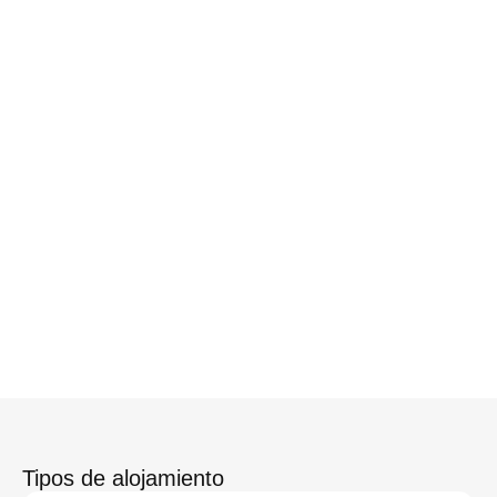
Australia
¿Qué te parece surfear en playas
paradisíacas, explorar la Gran Barrera de
Coral y conocer la cultura aborigen?
¡Australia te espera con aventuras
inolvidables!
Descubre más +
Tipos de alojamiento