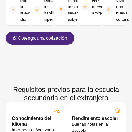
Dominar
Desarrolla
Possibility
Haz
Vive
un
tus
to study
nuevos
una
nuevo
habilidades
several
amigos
nueva
idioma
inpersonales
subjects
cultura
Obtenga una cotización
Requisitos previos para la escuela
secundaria en el extranjero
Conocimiento del
Rendimiento escolar
idioma
Buenas notas en la
Intermedio - Avanzado
escuela