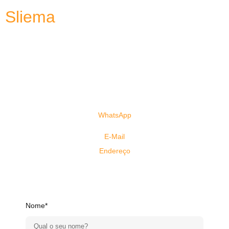
Sliema
Você está a 1 clique de estudar no
exterior!
Preencha o formulário e comece o processo hoje mesmo.
Clique aqui!!!
WhatsApp
+61 41000-3082
(Espanhol)
+61 40655-6958
(Português)
E-Mail
info@justgoagency.au
Endereço
4/3078 Surfers Paradise Boulevard, Surfers Paradise,
QLD, 4217
Nome*