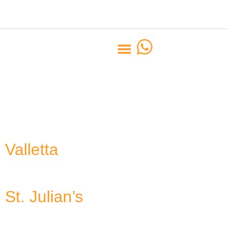
Pais Relacionado:
Quem Somos
Malta
Valletta
St. Julian’s