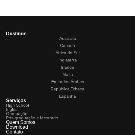
Destinos
Austrália
Canadá
África do Sul
Inglaterra
Irlanda
Malta
Emirados Árabes
República Tcheca
Espanha
Serviços
High School
Inglês
Graduação
Pós-graduação e Mestrado
Quem Somos
Download
Contato